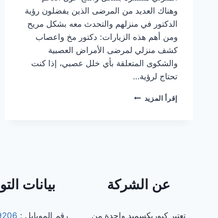
وهناك العديد من المرضى الذين يفضلون رؤية
الدكتور في منزلهم والتحدث معه بشكل مريح
ومن أهم هذه الزيارات: دكتور مخ واعصاب
كشف منزلي لمرضى الأمراض العصبية
والشكوى المتعلقة بأي خلل عصبي، إذا كنت
تحتاج لرؤية…
أفضل
إقرأ المزيد
دكتور
دكتور
مخ
واعصاب
كشف
منزلي
في
مصر
عن الشركة
بيانات الت
[٢٠٢٥]
|
دكتور
تعتبر كيوريكسميد واحدة من
رقم الموبايل :
9206