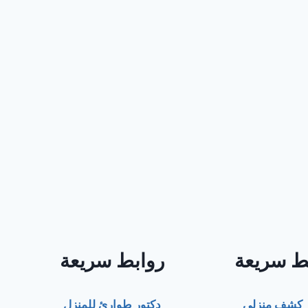
ط سريعة
روابط سريعة
ر كشف منزلي
دكتور طوارئ للمنزل