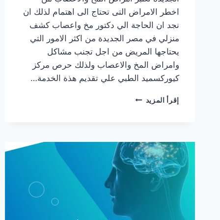
اخطر الامراض التى تحتاج الى اهتمام لذلك ان
نجد ان الحاجة الي دكتور مخ واعصاب كشف
منزلي في مصر الجديدة من اكثر الامور التي
يحتاجها المريض من اجل تجنب مشاكل
وامراض المخ والاعصاب ولذلك حرص مركز
كيوركسميد الطبي علي تقديم هذة الخدمة…
افضل
إقرأ المزيد
دكتور
مخ
واعصاب
كشف
منزلي
في
مصر
الجديدة
2025