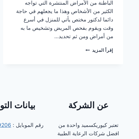
الباطنة من الأمراض المنتشرة التي تواجه
الكثير من الأشخاص وهذا ما يجعلهم في حاجة
دائما لدكتور مختص يأتي للمنزل في أسرع
وقت ويقوم بفحص المريض وتشخيص ما به
من أمراض ومن ثم تحديد…
دكتور
إقرأ المزيد
باطنة
كشف
منزلي
في
الشيخ
زايد
عن الشركة
بيانات الت
تعتبر كيوريكسميد واحدة من
رقم الموبايل :
9206
افضل شركات الرعاية الطبية