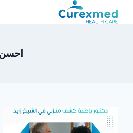
لتجاوز
لى
لمحتوى
احسن د