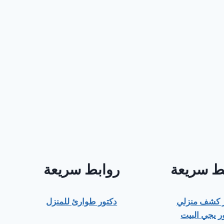
ط سريعة
روابط سريعة
ر كشف منزلي
دكتور طوارئ للمنزل
ر يجي البيت