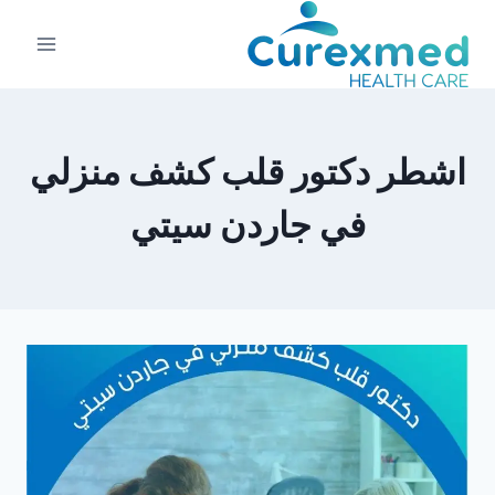
لتجاوز
لى
لمحتوى
اشطر دكتور قلب كشف منزلي
في جاردن سيتي