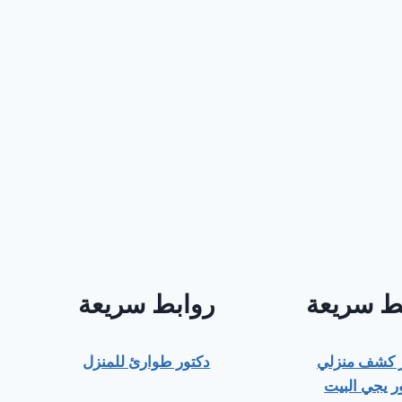
ط سريعة
روابط سريعة
ر كشف منزلي
دكتور طوارئ للمنزل
ر يجي البيت