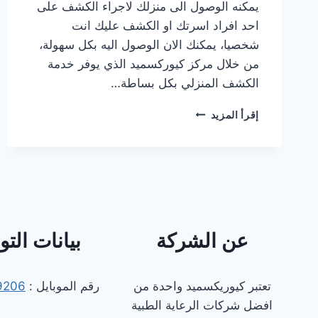
يمكنه الوصول الى منزلك لاجراء الكشف على
احد افراد اسرتك او الكشف عليك انت
شخصيا، يمكنك الان الوصول اليه بكل سهولة،
من خلال مركز كيوركسميد الذي يوفر خدمة
الكشف المنزلي بكل بساطة…
دكتور
إقرأ المزيد
كشف
منزلي
انف
و
اذن
في
التجمع
الخامس
عن الشركة
بيانات الت
تعتبر كيوريكسميد واحدة من
رقم الموبايل :
9206
افضل شركات الرعاية الطبية