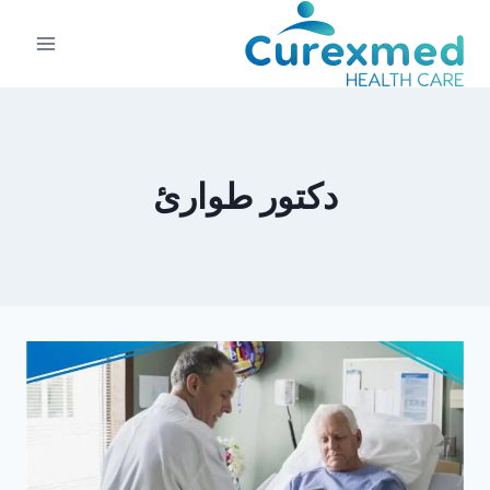
لتجاوز
لى
لمحتوى
دكتور طوارئ