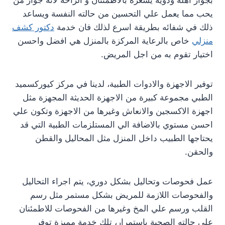
بجوار اهله وذويه يشعره بالاطمئنان و الراحة لانه جوار من
يحب مما يعمل علي التحسين من حالته النفسة ويساعد
ذلك في شفائه بطريقة اسرع لذلك فان خدمة
دكتور كشف
منزلي
خاص بالرعاية المركزة بالمنزل هي افضل واحسن
اختيار تقوم به من اجل المريض.
توفير الاجهزة والادوات الطبية، لدينا في مركز كيوركسميد
الطبي مجموعة كبيرة من الاجهزة الحديثة المجهزة مثل
اجهزة الاكسجين والانعاش وغيرها من الاجهزة وتكون علي
احسن مستوي بالاضافة الي المستلزمات الطبية التي قد
يحتاجها الطبيب داخل المنزل مثل المحاليل والقطن
والحقن.
عمل فحوصات وتحاليل بشكل دوري، يتم اجراء التحاليل
والفحوصات اللازمة للمريض بشكل مستمر مثل رسم
القلب ورسم علي المخ وغيرها من الفحوصات للاطمئنان
علي حالته الصحية باستمرار، تلك خدمة مميزة توفر