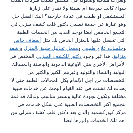
ونغزات متتالية وصعوبة فى التنفس بسبب ضربات القلب
سواء كانت سريعة ام بطيئة ولا تقدر على زيارة
المستشفى او طبيب فى عيادة خارجية؟ اليك افضل حل
وهو عبارة عن خدمة تسمى دكتور قلب كشف منزلي في
التجمع الخامس ايضا توجد العديد من الخدمات الطبية
التي تحصل عليها بالمنزل الخاص بك مثل
أسعاف خاص
و
جلسات علاج طبيعي
و
معمل تحاليل طبية بالمنزل
و
اشعة
منزلية
، هذا غير وجود
دكتور للكشف المنزلي
المختص فى
الأمراض الأخرى مثل الاوعية الدموية والباطنة والمسالك
البولية والنساء والتوليد وغيرهم الكثير والكثير من
التخصصات من اجل الإلمام بكل المجالات الطبية حتى لا
يحدث لك تشتت فى عند القيام البحث عن خدمات طبية
مختلفة وتكون بجودة عالية وبسعر مناسب ولذلك قد قمنا
بتجميع اكثر التخصصات الطبية على شكل خدمات فى
مركز كيوركسميد والذي يعد دكتور قلب كشف منزلي من
اهم تلك الخدمات وابرزها ايضا.