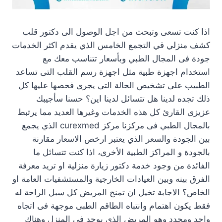
اذا كنت تسعى وتبحث من اجل الوصول الى دكتور قلب
كشف منزلي قي التجمع الخامس الذي يقدم اكثر الخدمات
جودة فى المجال الطبي وبأسعار تتناسب معك مع
استخدام اجهزة طبية مثل اجهزة رسم القلب التى تساعد
الطبيب على تشخيص الحالة التى يجرى فحصها عليها كل
ذلك تجده لدينا هل تتسائل لدينا اين؟ حسنا سأجيبك
عزيزى القارئ كل هذه الخدمات وغيرها العديد مما يرتبط
بالمجال الطبي فى مركزنا مركز curexmed الذي يجمع
بين الجودة والسعر الذي يعتبر ارخص الاسعار مقارنة
بالجودة و المراكز الطبية الأخرى، اذا كنت تتسائل ما
الفائدة من وجود خدمة دكتور زيارة منزلية او تريد معرفة
الفرق بينه وبين العيادات الخارجية والمستشفيات العامة او
الخاص؟ الاجابة تخيل ان تمنح المريض كل سبل الراحة له
فقط يكون اهتمام وانتباه الطاقم الطبى موجهة فى اتجاه
واحد ومحدد وهو المريض الذي يوجد فى المنزل وهناك