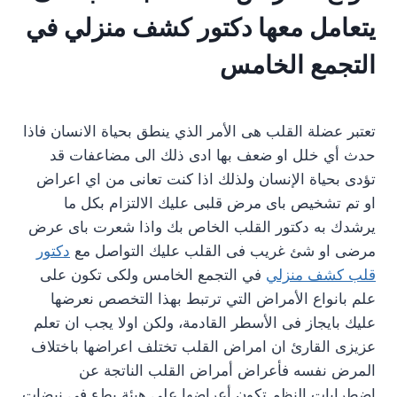
يتعامل معها دكتور كشف منزلي في
التجمع الخامس
تعتبر عضلة القلب هى الأمر الذي ينطق بحياة الانسان فاذا
حدث أي خلل او ضعف بها ادى ذلك الى مضاعفات قد
تؤدى بحياة الإنسان ولذلك اذا كنت تعانى من اي اعراض
او تم تشخيص باى مرض قلبى عليك الالتزام بكل ما
يرشدك به دكتور القلب الخاص بك واذا شعرت باى عرض
مرضى او شئ غريب فى القلب عليك التواصل مع
دكتور
قلب كشف منزلي
في التجمع الخامس ولكى تكون على
علم بانواع الأمراض التي ترتبط بهذا التخصص نعرضها
عليك بايجاز فى الأسطر القادمة، ولكن اولا يجب ان تعلم
عزيزى القارئ ان امراض القلب تختلف اعراضها باختلاف
المرض نفسه فأعراض أمراض القلب الناتجة عن
اضطرابات النظم تكون أعراضها على هيئة بطء فى نبضات