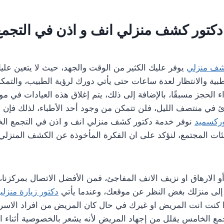
ى دكتور كشف منزلي انف و اذن في التجم
شف منزلي
يوفر عليك الكثير من الوقت والجهد، حيث لا يتعين علي
بية والانتظار لعدة ساعات حتى يأتي دورك لرؤية الطبيب، والتم
 الحجز مسبقًا، بالإضافة إلى ذلك، يتم إغلاق هذه العيادات في م
ئ في منتصف الليل، فلن تتمكن من وجود أحد الأطباء، لذلك فإن
وركسميد
نوفر خدمة دكتور كشف منزلي انف و اذن في التجمع الخ
 المجتمع، لنؤكد على ان الفكرة المأخوذة عن الكشف المنزلي ب
و الارهاق او نزيف الانف المفاجئ، فمن الأفضل الاتصال بمركزنا
لى منزلك بغض النظر عن موقعك، وعندما يأتي
دكتور زيارة منزلي
كنت انت المريض او غيرك في حال كان المريض من افراد الاسر
مع الخامس يقلل من إجهاد المريض لأنه يشعر بالخصوصية أثناء 