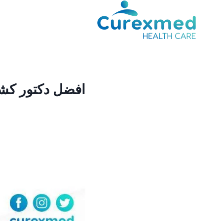
لتجاوز
لى
لمحتوى
افضل دكتور كش