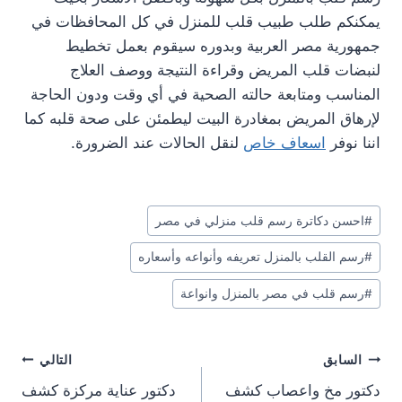
يمكنكم طلب طبيب قلب للمنزل في كل المحافظات في
جمهورية مصر العربية وبدوره سيقوم بعمل تخطيط
لنبضات قلب المريض وقراءة النتيجة ووصف العلاج
المناسب ومتابعة حالته الصحية في أي وقت ودون الحاجة
لإرهاق المريض بمغادرة البيت ليطمئن على صحة قلبه كما
اننا نوفر
اسعاف خاص
لنقل الحالات عند الضرورة.
وسوم
#
احسن دكاترة رسم قلب منزلي في مصر
المقال:
#
رسم القلب بالمنزل تعريفه وأنواعه وأسعاره
#
رسم قلب في مصر بالمنزل وانواعة
تصفّح
السابق
التالي
دكتور مخ واعصاب كشف
دكتور عناية مركزة كشف