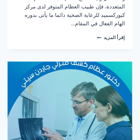
المتعددة، فإن طبيب العظام المتوفر لدى مركز
كيوركسميد للرعاية الصحية دائما ما يأتى بدوره
الهام الفعال في المقام…
دكتور
إقرأ المزيد
عظام
كشف
منزلي
في
السيدة
زينب