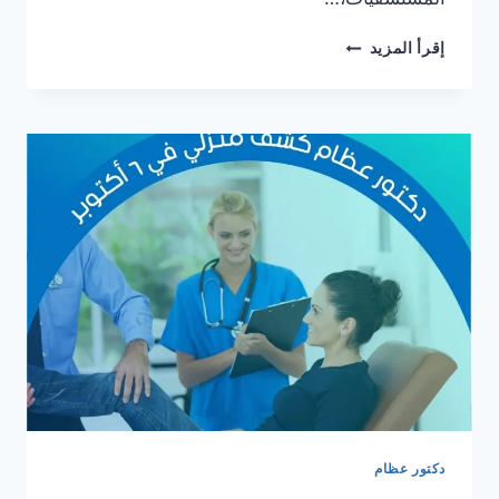
دكتور
إقرأ المزيد
عظام
كشف
منزلي
في
المعادي
دكتور عظام