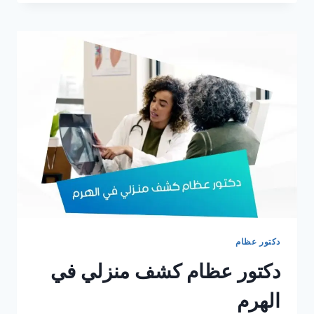
كشف
منزلي
وسط
البلد
دكتور عظام
دكتور عظام كشف منزلي في
الهرم