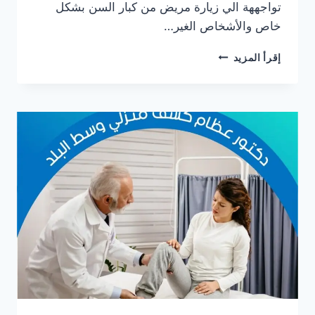
تواجههة الي زيارة مريض من كبار السن بشكل
خاص والأشخاص الغير…
دكتور
إقرأ المزيد
عظام
كشف
منزلي
في
الزمالك