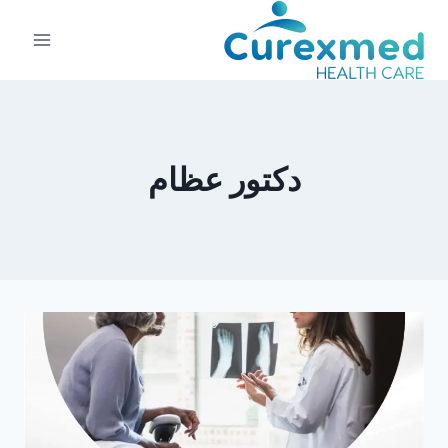
لتجاوز
لى
لمحتوى
دكتور عظام