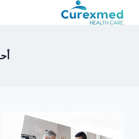
لتجاوز
لى
لمحتوى
أح