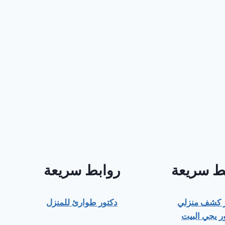
ط سريعة
روابط سريعة
ر كشف منزلي
دكتور طوارئ للمنزل
ر يجي البيت