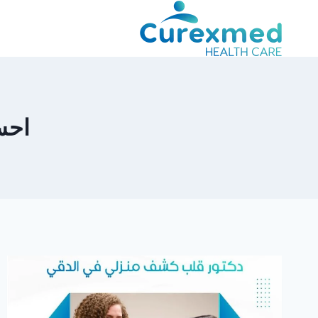
لتجاوز
لى
لمحتوى
احس