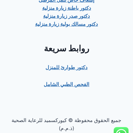
إسعاف خاص لنقل المرضى
دكتور باطنة زيارة منزلية
دكتور صدر زيارة منزلية
دكتور مسالك بولية زيارة منزلية
روابط سريعة
دكتور طوارئ للمنزل
الفحص الطبي الشامل
جميع الحقوق محفوظة © كيوركسميد للرعاية الصحية
(ذ.م.م)