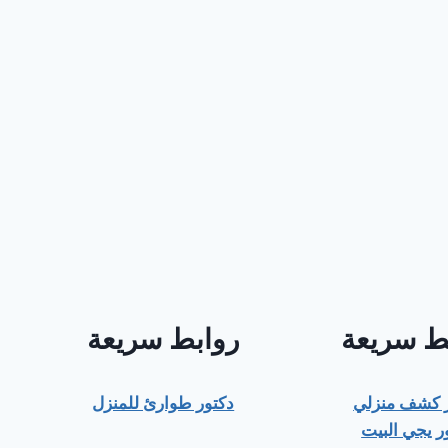
ط سريعة
روابط سريعة
ر كشف منزلي
دكتور طوارئ للمنزل
ر يجي البيت