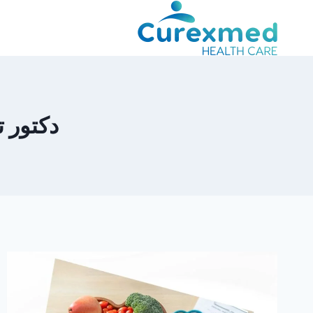
لتجاوز
لى
لمحتوى
دكتور 