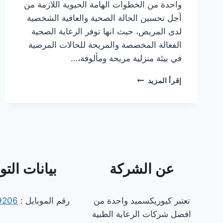
واحدة من الخطوات الهامة الحيوية اللازمة من
أجل تحسين الحالة الصحية والعافية الشخصية
لدى المريض، حيث انها توفر الرعاية الصحية
الفعالة المخصصة والمريحة للحالات المرضية
في بيئة منزلية مريحة ومألوفة،…
افضل
إقرأ المزيد
دكتور
تغذية
علاجية
كشف
منزلي
في
مصر
عن الشركة
بيانات الت
تعتبر كيوريكسميد واحدة من
رقم الموبايل :
9206
افضل شركات الرعاية الطبية