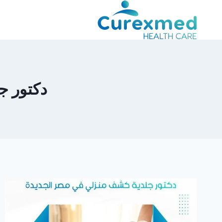
لتجاوز
لى
لمحتوى
دكتور ج