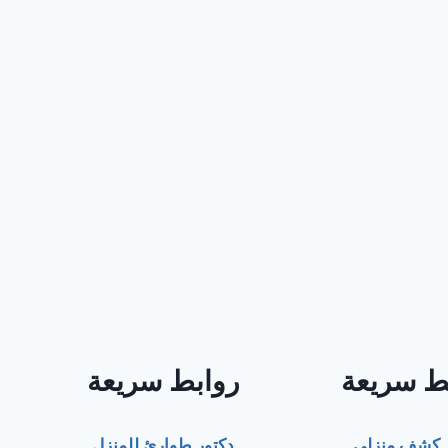
ط سريعة
روابط سريعة
ر كشف منزلي
دكتور طوارئ للمنزل