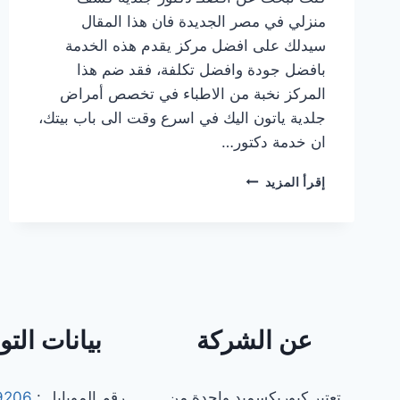
منزلي في مصر الجديدة فان هذا المقال
سيدلك على افضل مركز يقدم هذه الخدمة
بافضل جودة وافضل تكلفة، فقد ضم هذا
المركز نخبة من الاطباء في تخصص أمراض
جلدية ياتون اليك في اسرع وقت الى باب بيتك،
ان خدمة دكتور…
أفضل
إقرأ المزيد
دكتور
جلدية
كشف
منزلي
في
مصر
الجديدة
2025
عن الشركة
بيانات الت
تعتبر كيوريكسميد واحدة من
رقم الموبايل :
9206