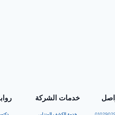
واصل
خدمات الشركة
رواب
0102902
خدمة الكشف المنزلي
دكتو