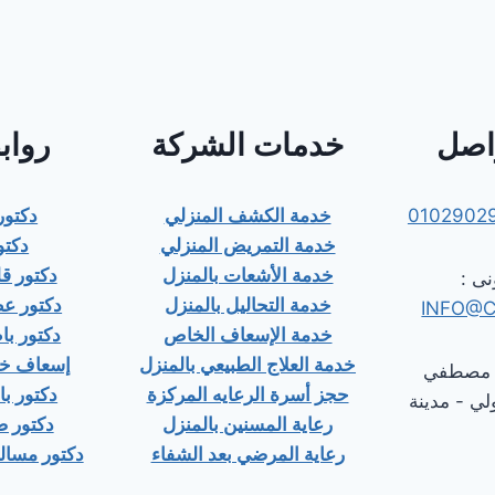
واصل
خدمات الشركة
رواب
0102902
خدمة الكشف المنزلي
دكتو
خدمة التمريض المنزلي
دكتو
خدمة الأشعات بالمنزل
دكتور 
نى :
خدمة التحاليل بالمنزل
دكتور ع
INFO@
خدمة الإسعاف الخاص
دكتور ب
خدمة العلاج الطبيعي بالمنزل
إسعاف خا
٢٤ شارع مصطفي
حجز أسرة الرعايه المركزة
دكتور با
لي - مدينة
رعاية المسنين بالمنزل
دكتور ص
رعاية المرضي بعد الشفاء
دكتور مسالك