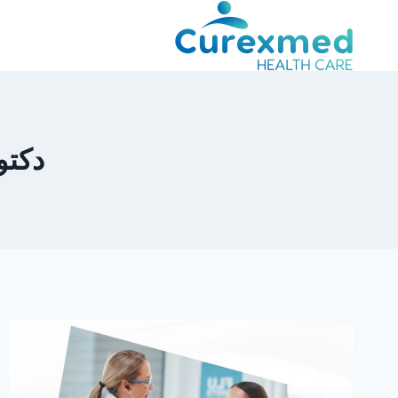
لتجاوز
لى
لمحتوى
دكتو