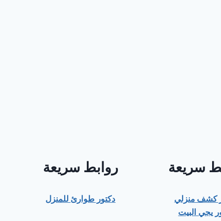
ط سريعة
روابط سريعة
ر كشف منزلي
دكتور طوارئ للمنزل
ر يجي البيت