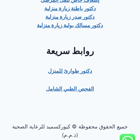
إسعاف خاص لنقل المرضى
دكتور باطنة زيارة منزلية
دكتور صدر زيارة منزلية
دكتور مسالك بولية زيارة منزلية
روابط سريعة
دكتور طوارئ للمنزل
الفحص الطبي الشامل
جميع الحقوق محفوظة © كيوركسميد للرعاية الصحية
(ذ.م.م)