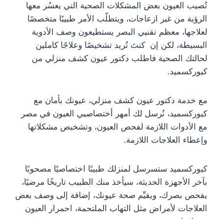
تُصيب العيون بعض المشكلات الصحية التي يعسُر معها
الرؤية من غير ازعاجات، ويتطلّب الأمر طبيبًا متخصصًا
لعلاجها، معظم تقنيي البصر يستطيعون وصف الأدوية
البسيطة، لكن إن كنتَ تُريد تشخيصًا وعلاجًا كاملين
لحالتك الصحية فاطلب دكتور عيون كشف منزلي من
كيوركسميد.
مع خدمة دكتور عيون كشف منزلي، عيونك بأمان مع
كيوركسميد، نُرسل لك أمهر أختصاصيي العيون في مصر
مع الأدوات اللازمة لفحص العيون، وتشخيص مشكلاتها
وإعطاء العلاجات اللازمة.
كيوركسميد ستسرسل لمنزلك طبيبًا اختصاصيًا مصحوبًا
بآخر الأجهزة الحديثة، سيأخذ منك الطبيب تاريخًا مرضيًا،
يفحص بصرك، ويقيِّم صحة عيونك، إضافة إلى وصف بعض
العلاجات لأمراض مثل التهاب الملتحمة، احمرار العيون