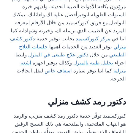
مزوّدون بكافة الأدوات الطبية الحديثة، ولديهم خبرة
السنوات الطويلة لتوفيرأفضل عناية لك ولعائلتك. يمكنك
التواصل مع فريق كيوركسميد من خلال الأرقام لمعرفة
المزيد عن الطبيب الذي نرسله لك، وخبرته وشهاداته كما
اننا في
مركز كيوركسميد
بجانب توفير خدمة
دكتور كشف
منزلي
نوفر العديد من الخدمات اهمها
جلسات العلاج
الطبيعي
من خلال
دكتور علاج طبيعى في المنزل
وايضا
اجراء
تحليل طبية بالمنزل
وكذلك توفير اجهزة
اشعة
منزلية
كما اننا نوفر سيارة
اسعاف خاص
لنقل الحالات
الحرجة.
دكتور رمد كشف منزلي
كيوركسميد توفِّر خدمة دكتور رمد كشف منزلي، والرمد
هو التهاب الملتحمة، والملتحمة هي ذلك النسيج الرقيق
الشفاف الذي يغطّي بياض العيون، ويغلِّف باطن الجفون.