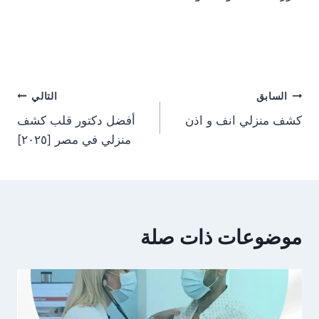
تصفّح
السابق
التالي
كشف منزلي انف و اذن
أفضل دكتور قلب كشف
المقالات
منزلي في مصر [٢٠٢٥]
موضوعات ذات صلة