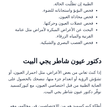
الطبية إن تطلّبت الحالة.
فحص البؤبؤ واستجاباته للضوء.
فحص محاذاة العيون.
فحص عضلات العيون وحركتها.
البحث عن الأعراض المبكرة لأمراض مثل عتامة
القرنية والمياه الزرقاء.
فحص العصب البصري والشبكية.
دكتور عيون شاطر يجي البيت
إذا كنتَ تعاني من بعض الأعراض، مثل احمرار العيون، أو
تشوّش الرؤية أو انعدام جزء منها، ننصحك بالحصول على
العناية الطبية من قبل اختصاصي العيون، مع كيوركسميد
نوفِّر دكتور عيون شاطر يجي البيت.
أطبّاء كيوركسميد هم من الإختصاصيين في مجالهم، وهم