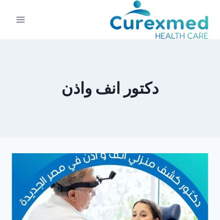
لتجاوز
لى
لمحتوى
دكتور انف واذن