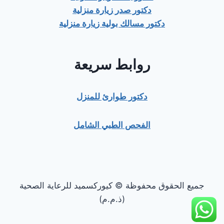
دكتور صدر زيارة منزلية
دكتور مسالك بولية زيارة منزلية
روابط سريعة
دكتور طوارئ للمنزل
الفحص الطبي الشامل
جميع الحقوق محفوظة © كيوركسميد للرعاية الصحية
(ذ.م.م)