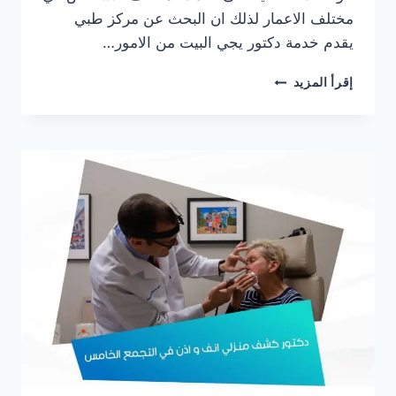
مختلف الاعمار لذلك ان البحث عن مركز طبي
يقدم خدمة دكتور يجي البيت من الامور…
أفضل
إقرأ المزيد
دكتور
كشف
منزلي
انف
واذن
في
مصر
الجديدة
2025