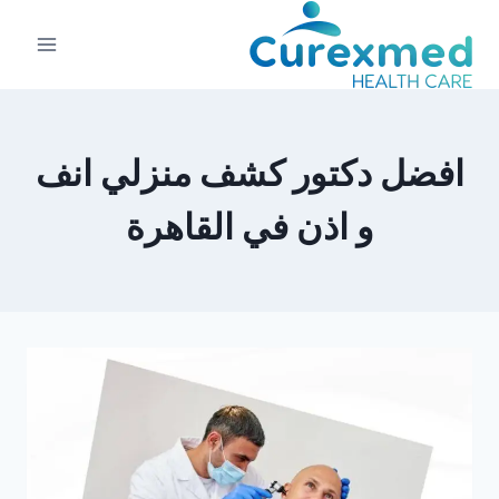
لتجاوز
لى
لمحتوى
افضل دكتور كشف منزلي انف
و اذن في القاهرة