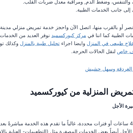
والتنفس، وضغط الدم, ومراقبة معدل ضربات القلب.
إلى جانب الخدمات الطبية.
نصر أو بالقرب منها، اتصل الآن واحجز خدمة تمريض منزلي مدين
 الطبية كما اننا في
مركز كيوركسميد
نوفر العديد من الخدمات
لاج طبيعى في المنزل
وايضا اجراء
تحليل طبية بالمنزل
وكذلك توف
ف خاص
لنقل الحالات الحرجة.
الغردقة وسهل حشيش
تمريض المنزلية من كيوركسميد
رة الأجل
تقدم فيه الخدمة لمدة 1-4 ساعات أو فترات محددة، غالباً ما تقدم هذه الخدمة مباشر
أجل أيضاً بعض الخدمات المصغرة مثل (التطعيمات- العناية بالإ