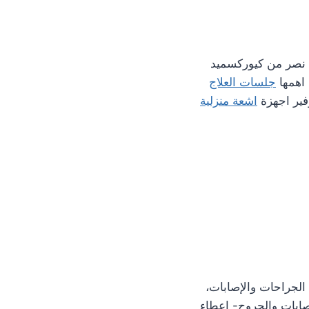
ة نصر من كيوركسميد
 اهمها
جلسات العلاج
ير اجهزة
اشعة منزلية
ةً بعد الجراحات والإصابات،
صابات والجروح- إعطاء