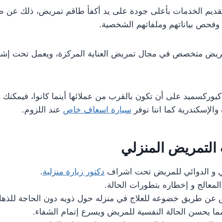
يم الخدمات بأعلى جودة على يد أكفأ طاقم تمريض، ذلك عن طر
 وفحص بياناتهم وملفاتهم الشخصية.
ريض متخصص في مجال تمريض العناية المركزة، ويعمل تحت إشر
وركسميد على أن تكون بالقرب من عملائها أينما كانوا، فيمكنك
والإسكندرية كما اننا نوفر
سيارة اسعاف خاص
عند اللزوم.
التمريض المنزلي
ائي و الدوائي للمريض تحت اشراف
دكتور زيارة منزلية
.
لمعالج و إخطاره بتطورات الحالة.
ض عن طريق خضوعه للعلاج في منزله حول ذويه دون الحاجة للذه
ما يحسن الحالة النفسية للمريض ويسرع إتمام الشفاء.