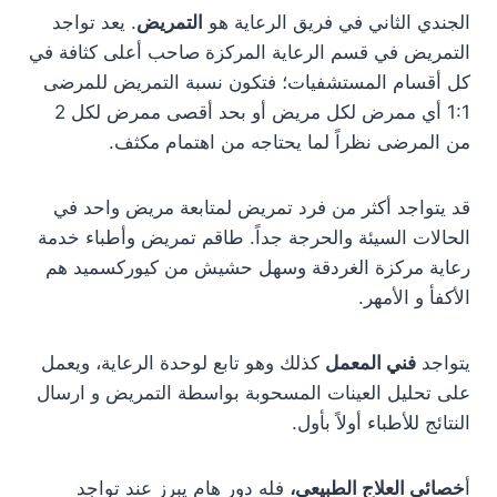
الجندي الثاني في فريق الرعاية هو
التمريض
. يعد تواجد
التمريض في قسم الرعاية المركزة صاحب أعلى كثافة في
كل أقسام المستشفيات؛ فتكون نسبة التمريض للمرضى
1:1 أي ممرض لكل مريض أو بحد أقصى ممرض لكل 2
من المرضى نظراً لما يحتاجه من اهتمام مكثف.
قد يتواجد أكثر من فرد تمريض لمتابعة مريض واحد في
الحالات السيئة والحرجة جداً. طاقم تمريض وأطباء خدمة
رعاية مركزة الغردقة وسهل حشيش من كيوركسميد هم
الأكفأ و الأمهر.
يتواجد
فني المعمل
كذلك وهو تابع لوحدة الرعاية، ويعمل
على تحليل العينات المسحوبة بواسطة التمريض و ارسال
النتائج للأطباء أولاً بأول.
أ
خصائي العلاج الطبيعي،
فله دور هام يبرز عند تواجد